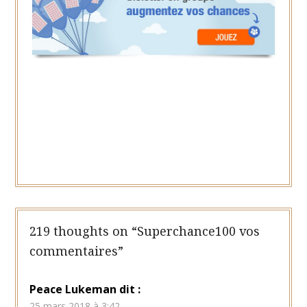
219 thoughts on “
Superchance100 vos
commentaires
”
Peace Lukeman
dit :
25 mars 2018 à 3:42